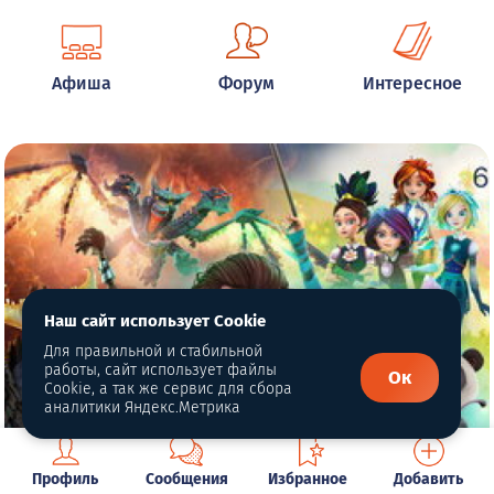
Афиша
Форум
Интересное
Наш сайт использует Cookie
Для правильной и стабильной
работы, сайт использует файлы
Ок
Cookie, а так же сервис для сбора
аналитики Яндекс.Метрика
Профиль
Сообщения
Избранное
Добавить