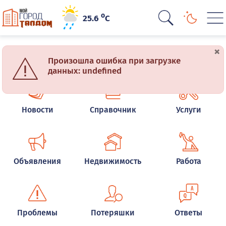
o
25.6
C
×
Добро пожаловать на сайт pttop.ru в "Мой Город" Талдом
Произошла ошибка при загрузке
данных: undefined
Новости
Справочник
Услуги
Объявления
Недвижимость
Работа
Проблемы
Потеряшки
Ответы