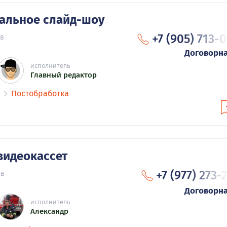
альное слайд-шоу
+7 (905) 713-
ов
Договорн
исполнитель
Главный редактор
Постобработка
видеокассет
+7 (977) 273-
ов
Договорн
исполнитель
Александр