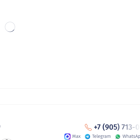
+7 (905) 713-
в
Max
Telegram
WhatsA