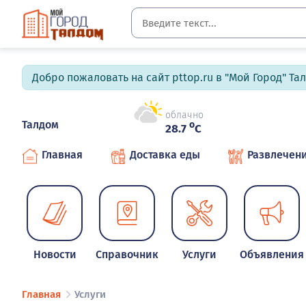
Добро пожаловать на сайт pttop.ru в "Мой Город" Та
облачно
Талдом
o
28.7
C
Главная
Доставка еды
Развлечен
Новости
Справочник
Услуги
Объявления
Главная
Услуги