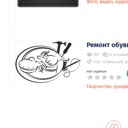
Фото, видео, аудио
Ремонт обув
957
0 отзыво
пос. Северный, ул
нет оценок
Творчество, рукод