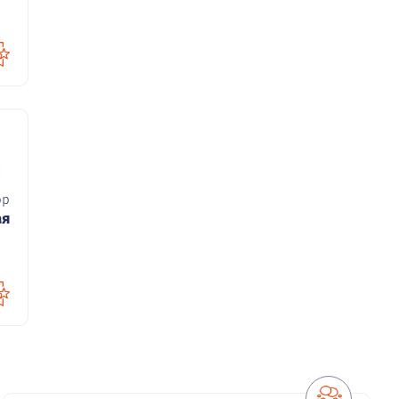
30
pp
ая