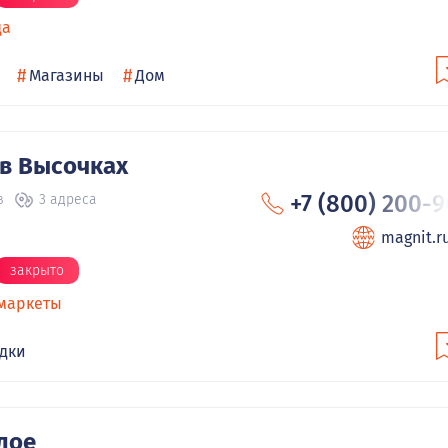
да
#
#
Магазины
Дом
 в Высочках
+7 (800) 200-9
в
3 адреса
magnit.r
закрыто
маркеты
дки
лое