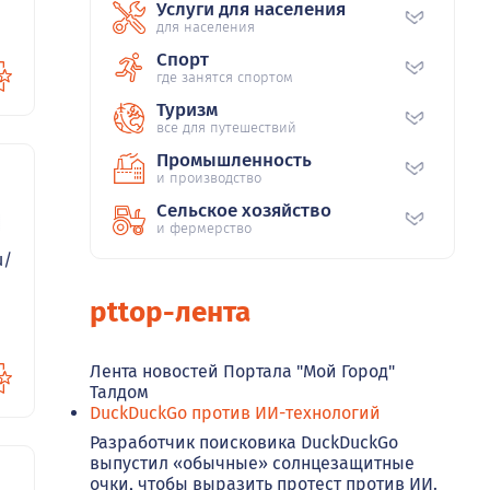
Услуги для населения
для населения
Спорт
где занятся спортом
Туризм
все для путешествий
Промышленность
и производство
Сельское хозяйство
0
и фермерство
u/
pttop-лента
Лента новостей Портала "Мой Город"
Талдом
DuckDuckGo против ИИ-технологий
Разработчик поисковика DuckDuckGo
выпустил «обычные» солнцезащитные
очки, чтобы выразить протест против ИИ.