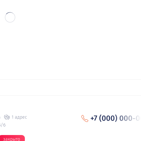
+7 (000) 000-0
в
1 адрес
5/6
закрыто