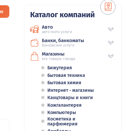
ию
Каталог компаний
Авто
авто-мото услуги
Банки, банкоматы
банковские услуги
Магазины
все товары города
Бижутерия
Бытовая техника
Бытовая химия
Интернет - магазины
Канцтовары и книги
Кожгалантерея
Компьютеры
Косметика и
парфюмерия