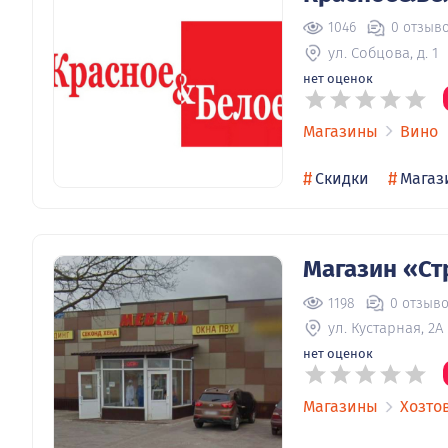
1046
0 отзыв
ул. Собцова, д. 1
нет оценок
Магазины
Вино
#
#
Скидки
Магаз
Магазин «Ст
1198
0 отзыв
ул. Кустарная, 2А
нет оценок
Магазины
Хозто