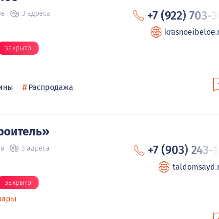
+7 (922) 703-
ов
3 адреса
krasnoeibeloe.
закрыто
#
ины
Распродажа
роитель»
+7 (903) 243-
ов
3 адреса
taldomsayd.
закрыто
вары