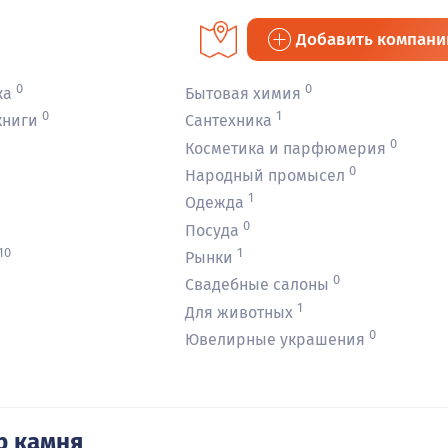
Добавить компан
0
0
ка
Бытовая химия
0
1
книги
Сантехника
0
Косметика и парфюмерия
0
Народный промысел
1
Одежда
0
Посуда
10
1
Рынки
0
Свадебные салоны
1
Для животных
0
Ювелирные украшения
р камня