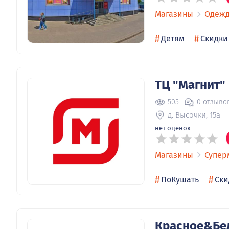
Магазины
Одеж
#
#
Детям
Скидки
ТЦ "Магнит"
505
0 отзыво
д. Высочки, 15а
нет оценок
Магазины
Супер
#
#
ПоКушать
Ски
Красное&Бе