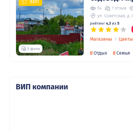
ВИП
54
1 отзыв
ул. Советская, д. 
рейтинг
4.3
из
5
Магазины
Цветы
5 фото
#
#
Отдых
Семья
ВИП компании