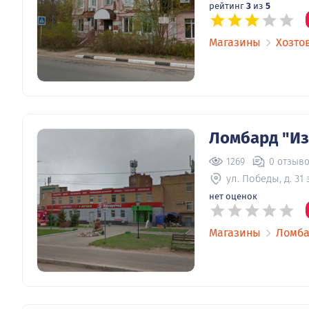
рейтинг
3
из
5
Магазины
Хозто
Ломбард "Из
1269
0 отзыв
ул. Победы, д. 31 
нет оценок
Магазины
Ломб