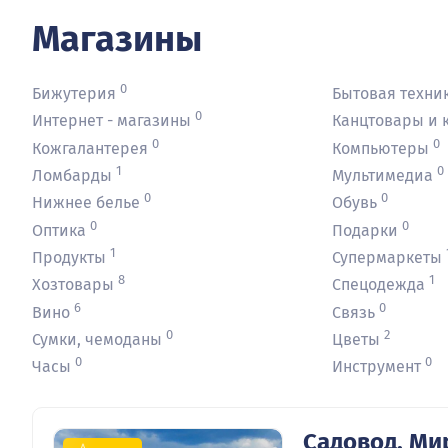
Магазины
0
Бижутерия
Бытовая техни
0
Интернет - магазины
Канцтовары и 
0
0
Кожгалантерея
Компьютеры
1
0
Ломбарды
Мультимедиа
0
0
Нижнее белье
Обувь
0
0
Оптика
Подарки
1
Продукты
Супермаркеты
8
1
Хозтовары
Спецодежда
6
0
Вино
Связь
0
2
Сумки, чемоданы
Цветы
0
0
Часы
Инструмент
Садовод. Ми