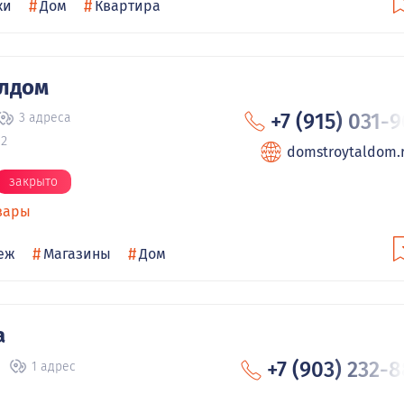
#
#
ки
Дом
Квартира
алдом
+7 (915) 031-
3 адреса
 2
domstroytaldom.
закрыто
вары
#
#
еж
Магазины
Дом
а
+7 (903) 232-
1 адрес