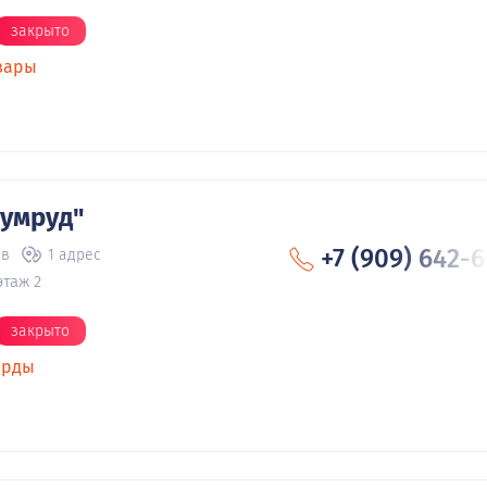
закрыто
вары
умруд"
+7 (909) 642-
ов
1 адрес
этаж 2
закрыто
арды