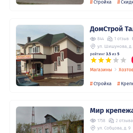
#
#
Стройка
Скид
ДомСтрой Т
844
1 отзыв
ул. Шишунова, д.
рейтинг
3.5
из
5
Магазины
Хозто
#
#
Стройка
Креп
Мир крепеж
1758
2 отзыва
ул. Собцова, д. 9