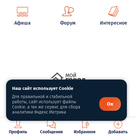
Афиша
Форум
Интересное
Наш сайт использует Cookie
Для правильной и стабильной
работы, сайт использует файлы
Ок
Cookie, а так же сервис для сбора
аналитики Яндекс.Метрика
Ангелы Чарли
Профиль
Сообщения
Избранное
Добавить