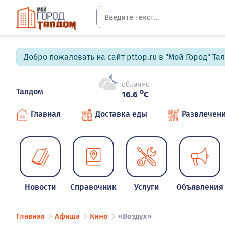
Добро пожаловать на сайт pttop.ru в "Мой Город" Та
облачно
Талдом
o
16.6
C
Главная
Доставка еды
Развлечен
Новости
Справочник
Услуги
Объявления
Главная
Афиша
Кино
«Воздух»