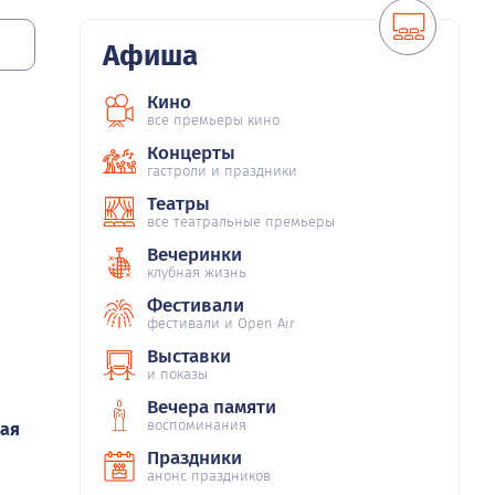
Афиша
Кино
все премьеры кино
Концерты
гастроли и праздники
Театры
все театральные премьеры
Вечеринки
клубная жизнь
Фестивали
фестивали и Open Air
Выставки
и показы
Вечера памяти
воспоминания
лая
Праздники
анонс праздников