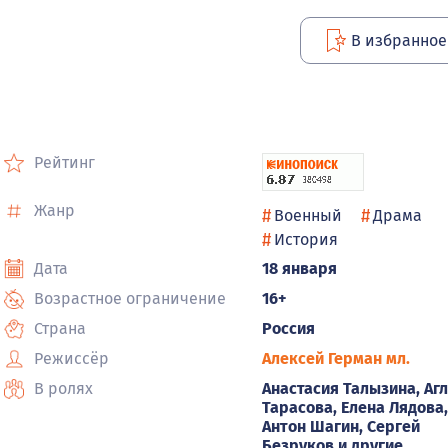
В избранное
Рейтинг
Жанр
#
#
Военный
Драма
#
История
Дата
18 января
Возрастное ограничение
16+
Страна
Россия
Режиссёр
Алексей Герман мл.
В ролях
Анастасия Талызина, Аг
Тарасова, Елена Лядова,
Антон Шагин, Сергей
Безруков и другие.