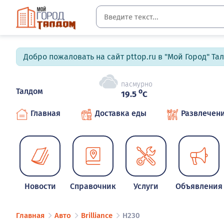
Добро пожаловать на сайт pttop.ru в "Мой Город" Та
пасмурно
Талдом
o
19.5
C
Главная
Доставка еды
Развлечен
Новости
Справочник
Услуги
Объявления
Главная
Авто
Brilliance
H230