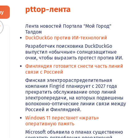
pttop-лента
ну
Лента новостей Портала "Мой Город"
Талдом
DuckDuckGo против ИИ-технологий
Разработчик поисковика DuckDuckGo
выпустил «обычные» солнцезащитные
очки, чтобы выразить протест против ИИ.
Финляндия готовится снести часть линий
связи с Россией
Финская электрораспределительная
компания Fingrid планирует с 2027 года
прекратить обслуживание опор линий
электропередачи, на которых подвешены
волоконно-оптические линии связи между
Россией и Финляндией.
Windows 11 перестанет «жрать»
оперативную память
Microsoft объявила о планах существенно
сократить потребление оперативной