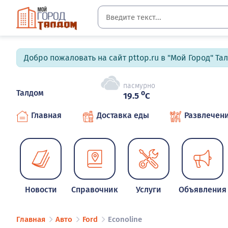
Добро пожаловать на сайт pttop.ru в "Мой Город" Та
пасмурно
Талдом
o
19.5
C
Главная
Доставка еды
Развлечен
Новости
Справочник
Услуги
Объявления
Главная
Авто
Ford
Econoline