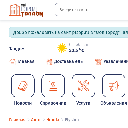
Добро пожаловать на сайт pttop.ru в "Мой Город" Та
безоблачно
Талдом
o
22.5
C
Главная
Доставка еды
Развлечен
Новости
Справочник
Услуги
Объявления
Главная
Авто
Honda
Elysion