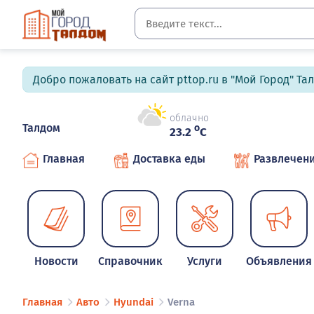
Добро пожаловать на сайт pttop.ru в "Мой Город" Та
облачно
Талдом
o
23.2
C
Главная
Доставка еды
Развлечен
Новости
Справочник
Услуги
Объявления
Главная
Авто
Hyundai
Verna