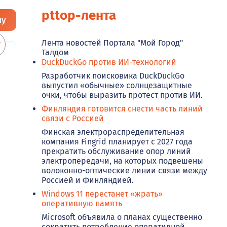
pttop-лента
ну
Лента новостей Портала "Мой Город"
Талдом
DuckDuckGo против ИИ-технологий
Разработчик поисковика DuckDuckGo
выпустил «обычные» солнцезащитные
очки, чтобы выразить протест против ИИ.
Финляндия готовится снести часть линий
связи с Россией
Финская электрораспределительная
компания Fingrid планирует с 2027 года
прекратить обслуживание опор линий
электропередачи, на которых подвешены
волоконно-оптические линии связи между
Россией и Финляндией.
Windows 11 перестанет «жрать»
оперативную память
Microsoft объявила о планах существенно
сократить потребление оперативной