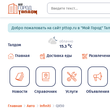
Добро пожаловать на сайт pttop.ru в "Мой Город" Та
облачно
Талдом
o
15.3
C
Главная
Доставка еды
Развлечен
Новости
Справочник
Услуги
Объявления
Главная
Авто
Infiniti
QX50