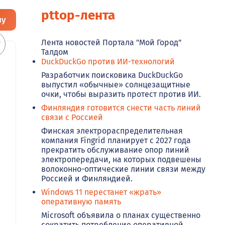
pttop-лента
ну
Лента новостей Портала "Мой Город"
Талдом
DuckDuckGo против ИИ-технологий
Разработчик поисковика DuckDuckGo
выпустил «обычные» солнцезащитные
очки, чтобы выразить протест против ИИ.
Финляндия готовится снести часть линий
связи с Россией
Финская электрораспределительная
компания Fingrid планирует с 2027 года
прекратить обслуживание опор линий
электропередачи, на которых подвешены
волоконно-оптические линии связи между
Россией и Финляндией.
Windows 11 перестанет «жрать»
оперативную память
Microsoft объявила о планах существенно
сократить потребление оперативной