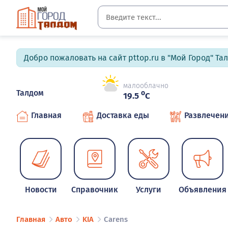
Добро пожаловать на сайт pttop.ru в "Мой Город" Та
малооблачно
Талдом
o
19.5
C
Главная
Доставка еды
Развлечен
Новости
Справочник
Услуги
Объявления
Главная
Авто
KIA
Carens