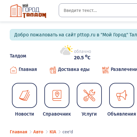
Добро пожаловать на сайт pttop.ru в "Мой Город" Та
облачно
Талдом
o
20.5
C
Главная
Доставка еды
Развлечен
Новости
Справочник
Услуги
Объявления
Главная
Авто
KIA
cee'd