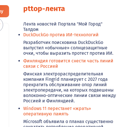
pttop-лента
ну
Лента новостей Портала "Мой Город"
Талдом
DuckDuckGo против ИИ-технологий
Разработчик поисковика DuckDuckGo
выпустил «обычные» солнцезащитные
очки, чтобы выразить протест против ИИ.
Финляндия готовится снести часть линий
связи с Россией
Финская электрораспределительная
компания Fingrid планирует с 2027 года
прекратить обслуживание опор линий
электропередачи, на которых подвешены
волоконно-оптические линии связи между
Россией и Финляндией.
Windows 11 перестанет «жрать»
оперативную память
Microsoft объявила о планах существенно
сократить потребление оперативной