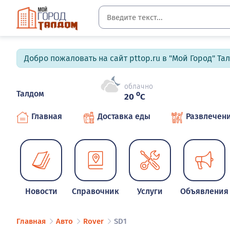
Добро пожаловать на сайт pttop.ru в "Мой Город" Та
облачно
Талдом
o
20
C
Главная
Доставка еды
Развлечен
Новости
Справочник
Услуги
Объявления
Главная
Авто
Rover
SD1