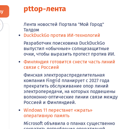
pttop-лента
ну
Лента новостей Портала "Мой Город"
Талдом
DuckDuckGo против ИИ-технологий
Разработчик поисковика DuckDuckGo
выпустил «обычные» солнцезащитные
очки, чтобы выразить протест против ИИ.
Финляндия готовится снести часть линий
связи с Россией
Финская электрораспределительная
компания Fingrid планирует с 2027 года
прекратить обслуживание опор линий
электропередачи, на которых подвешены
волоконно-оптические линии связи между
Россией и Финляндией.
Windows 11 перестанет «жрать»
оперативную память
Microsoft объявила о планах существенно
сократить потребление оперативной