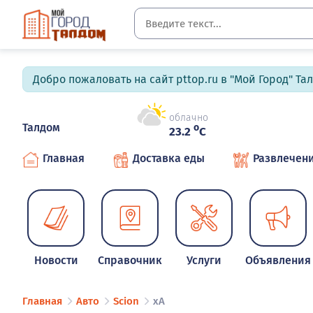
Добро пожаловать на сайт pttop.ru в "Мой Город" Та
облачно
Талдом
o
23.2
C
Главная
Доставка еды
Развлечен
Новости
Справочник
Услуги
Объявления
Главная
Авто
Scion
xA