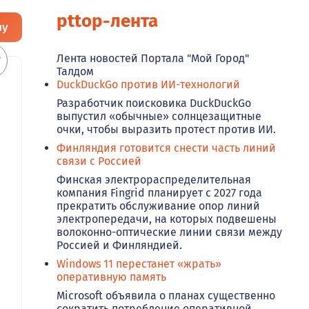
pttop-лента
ну
Лента новостей Портала "Мой Город"
Талдом
DuckDuckGo против ИИ-технологий
Разработчик поисковика DuckDuckGo
выпустил «обычные» солнцезащитные
очки, чтобы выразить протест против ИИ.
Финляндия готовится снести часть линий
связи с Россией
Финская электрораспределительная
компания Fingrid планирует с 2027 года
прекратить обслуживание опор линий
электропередачи, на которых подвешены
волоконно-оптические линии связи между
Россией и Финляндией.
Windows 11 перестанет «жрать»
оперативную память
Microsoft объявила о планах существенно
сократить потребление оперативной