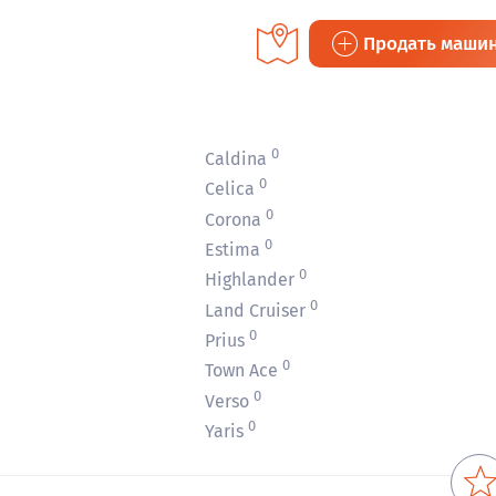
Продать маши
0
Caldina
0
Celica
0
Corona
0
Estima
0
Highlander
0
Land Cruiser
0
Prius
0
Town Ace
0
Verso
0
Yaris