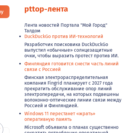
pttop-лента
ну
Лента новостей Портала "Мой Город"
Талдом
DuckDuckGo против ИИ-технологий
Разработчик поисковика DuckDuckGo
выпустил «обычные» солнцезащитные
очки, чтобы выразить протест против ИИ.
Финляндия готовится снести часть линий
связи с Россией
Финская электрораспределительная
компания Fingrid планирует с 2027 года
прекратить обслуживание опор линий
электропередачи, на которых подвешены
волоконно-оптические линии связи между
Россией и Финляндией.
Windows 11 перестанет «жрать»
оперативную память
Microsoft объявила о планах существенно
сократить потребление оперативной