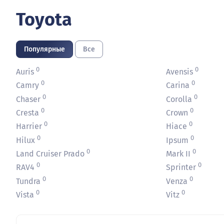
Toyota
Популярные
Все
0
0
Auris
Avensis
0
0
Camry
Carina
0
0
Chaser
Corolla
0
0
Cresta
Crown
0
0
Harrier
Hiace
0
0
Hilux
Ipsum
0
0
Land Cruiser Prado
Mark II
0
0
RAV4
Sprinter
0
0
Tundra
Venza
0
0
Vista
Vitz