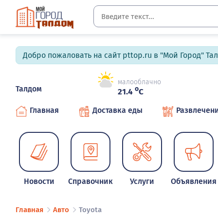
Добро пожаловать на сайт pttop.ru в "Мой Город" Та
малооблачно
Талдом
o
21.4
C
Главная
Доставка еды
Развлечен
Новости
Справочник
Услуги
Объявления
Главная
Авто
Toyota