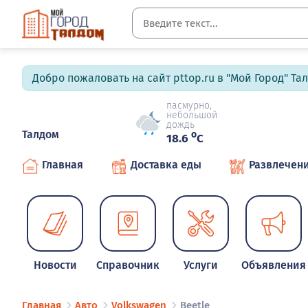
Добро пожаловать на сайт pttop.ru в "Мой Город" Та
пасмурно,
небольшой
дождь
Талдом
o
18.6
C
Главная
Доставка еды
Развлечен
Новости
Справочник
Услуги
Объявления
Главная
Авто
Volkswagen
Beetle