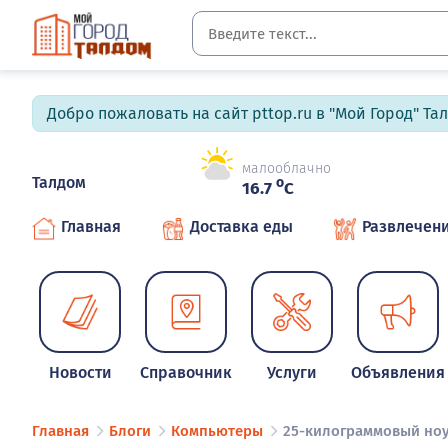
Добро пожаловать на сайт pttop.ru в "Мой Город" Та
малооблачно
Талдом
o
16.7
C
Главная
Доставка еды
Развлечен
Новости
Справочник
Услуги
Объявления
Главная
Блоги
Компьютеры
25-килограммовый ноу