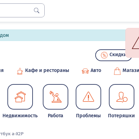
лдом
Скидки
ия
Кафе и рестораны
Авто
Магаз
Недвижимость
Работа
Проблемы
Потеряшки
тбук a-X2P