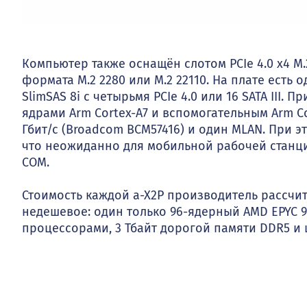
Компьютер также оснащён слотом PCIe 4.0 x4 M
формата M.2 2280 или M.2 22110. На плате есть о
SlimSAS 8i с четырьмя PCIe 4.0 или 16 SATA III.
ядрами Arm Cortex-A7 и вспомогательным Arm Co
Гбит/с (Broadcom BCM57416) и один MLAN. При 
что неожиданно для мобильной рабочей станции.
COM.
Стоимость каждой a-X2P производитель рассчи
недешевое: один только 96-ядерный AMD EPYC 9
процессорами, 3 Тбайт дорогой памяти DDR5 и