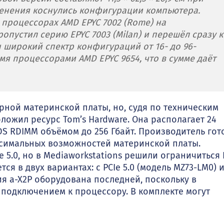
изменения коснулись конфигурации компьютера.
 процессорах AMD EPYC 7002 (Rome) на
опустил серию EPYC 7003 (Milan) и перешёл сразу к
ен широкий спектр конфигураций от 16- до 96-
мя процессорами AMD EPYC 9654, что в сумме даёт
рной материнской платы, но, судя по техническим
оложил ресурс Tom’s Hardware. Она располагает 24
S RDIMM объёмом до 256 Гбайт. Производитель гот
аксимальных возможностей материнской платы.
5.0, но в Mediaworkstations решили ограничиться 
ся в двух вариантах: с PCIe 5.0 (модель MZ73-LM0) 
ция a-X2P оборудована последней, поскольку в
м подключением к процессору. В комплекте могут