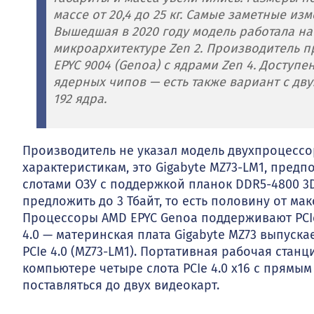
массе от 20,4 до 25 кг. Самые заметные 
Вышедшая в 2020 году модель работала на
микроархитектуре Zen 2. Производитель пр
EPYC 9004 (Genoa) с ядрами Zen 4. Доступ
ядерных чипов — есть также вариант с дву
192 ядра.
Производитель не указал модель двухпроцессо
характеристикам, это Gigabyte MZ73-LM1, предп
слотами ОЗУ с поддержкой планок DDR5-4800 3D
предложить до 3 Тбайт, то есть половину от м
Процессоры AMD EPYC Genoa поддерживают PCIe 
4.0 — материнская плата Gigabyte MZ73 выпускает
PCIe 4.0 (MZ73-LM1). Портативная рабочая стан
компьютере четыре слота PCIe 4.0 x16 с прямы
поставляться до двух видеокарт.