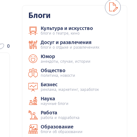
Блоги
Культура и искусство
блоги о театре, кино
Досуг и развлечения
0
блоги о отдыхе и развлечениях
Юмор
анекдоты, случаи, истории
Общество
политика, новости
Бизнес
реклама, маркетинг, заработок
Наука
научные блоги
Работа
работа и подработка
Образование
блоги об образовании