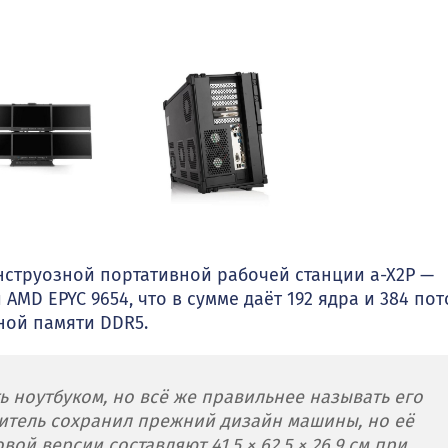
струозной портативной рабочей станции a-X2P —
MD EPYC 9654, что в сумме даёт 192 ядра и 384 пот
ной памяти DDR5.
 ноутбуком, но всё же правильнее называть его
итель сохранил прежний дизайн машины, но её
ой версии составляют 41,5 × 62,5 × 26,9 см при