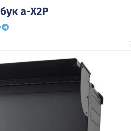
бук a-X2P