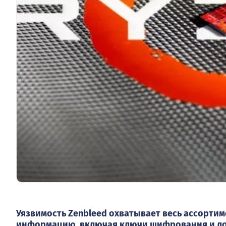
Уязвимость Zenbleed охватывает весь ассортим
информацию, включая ключи шифрования и ло