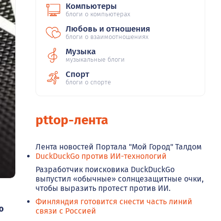
Компьютеры
блоги о компьютерах
Любовь и отношения
блоги о взаимоотношениях
Музыка
музыкальные блоги
Спорт
блоги о спорте
pttop-лента
Лента новостей Портала "Мой Город" Талдом
DuckDuckGo против ИИ-технологий
Разработчик поисковика DuckDuckGo
выпустил «обычные» солнцезащитные очки,
чтобы выразить протест против ИИ.
Финляндия готовится снести часть линий
ю
связи с Россией