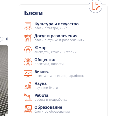
Блоги
Культура и искусство
блоги о театре, кино
Досуг и развлечения
0
блоги о отдыхе и развлечениях
Юмор
анекдоты, случаи, истории
Общество
политика, новости
Бизнес
реклама, маркетинг, заработок
Наука
научные блоги
Работа
работа и подработка
Образование
блоги об образовании