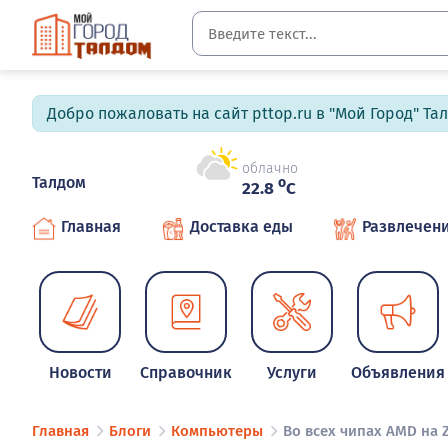
Добро пожаловать на сайт pttop.ru в "Мой Город" Та
облачно
Талдом
o
22.8
C
Главная
Доставка еды
Развлечен
Новости
Справочник
Услуги
Объявления
Главная
Блоги
Компьютеры
Во всех чипах AMD на 