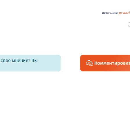
источник:
pcworl
ь свое мнение? Вы
Комментирова