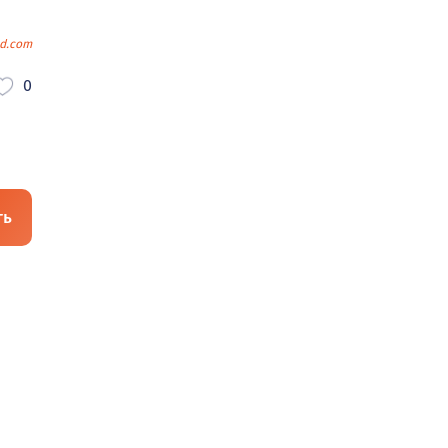
d.com
0
ть