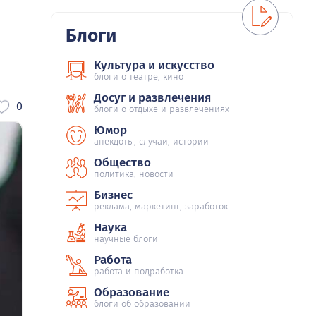
Блоги
Культура и искусство
блоги о театре, кино
Досуг и развлечения
0
блоги о отдыхе и развлечениях
Юмор
анекдоты, случаи, истории
Общество
политика, новости
Бизнес
реклама, маркетинг, заработок
Наука
научные блоги
Работа
работа и подработка
Образование
блоги об образовании