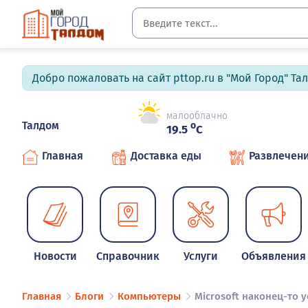
Добро пожаловать на сайт pttop.ru в "Мой Город" Та
малооблачно
Талдом
o
19.5
C
Главная
Доставка еды
Развлечен
Новости
Справочник
Услуги
Объявления
Главная
Блоги
Компьютеры
Microsoft наконец-то 