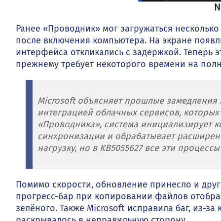
Ранее «Проводник» мог загружаться несколько
после включения компьютера. На экране появля
интерфейса откликались с задержкой. Теперь э
прежнему требует некоторого времени на полну
Microsoft объясняет прошлые замедления
интеграцией облачных сервисов, которых 
«Проводника», система инициализирует к
синхронизации и обрабатывает расширени
нагрузку, но в KB5055627 все эти процесс
Помимо скорости, обновление принесло и друг
прогресс-бар при копировании файлов отображ
зелёного. Также Microsoft исправила баг, из-з
раскрывалось в неправильную сторону.