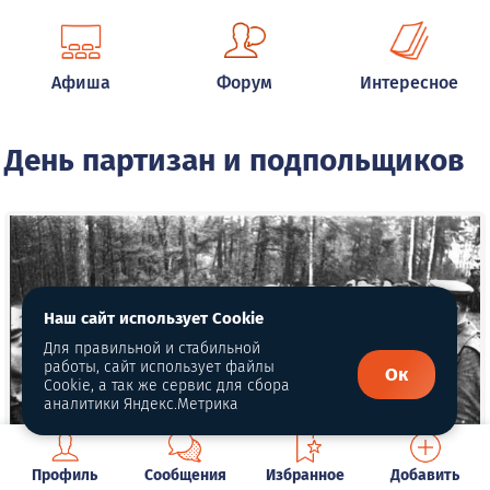
Афиша
Форум
Интересное
День партизан и подпольщиков
Наш сайт использует Cookie
Для правильной и стабильной
работы, сайт использует файлы
Ок
Cookie, а так же сервис для сбора
аналитики Яндекс.Метрика
Профиль
Сообщения
Избранное
Добавить