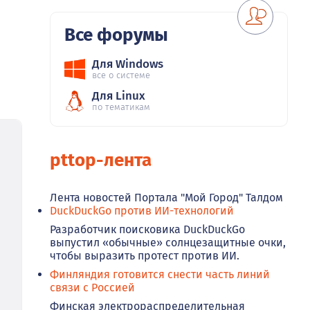
Все форумы
Для Windows
все о системе
Для Linux
по тематикам
pttop-лента
Лента новостей Портала "Мой Город" Талдом
DuckDuckGo против ИИ-технологий
Разработчик поисковика DuckDuckGo
выпустил «обычные» солнцезащитные очки,
чтобы выразить протест против ИИ.
Финляндия готовится снести часть линий
связи с Россией
Финская электрораспределительная