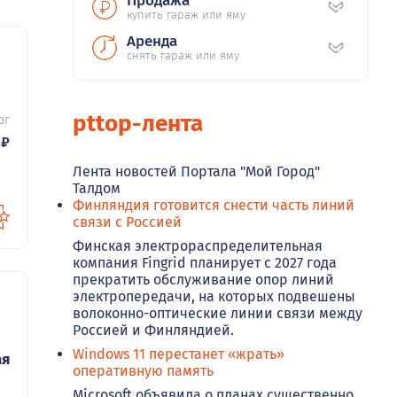
Продажа
купить гараж или яму
Аренда
снять гараж или яму
72
pttop-лента
рг
₽
Лента новостей Портала "Мой Город"
Талдом
Финляндия готовится снести часть линий
связи с Россией
Финская электрораспределительная
компания Fingrid планирует с 2027 года
прекратить обслуживание опор линий
электропередачи, на которых подвешены
волоконно-оптические линии связи между
Россией и Финляндией.
0
Windows 11 перестанет «жрать»
ая
оперативную память
Microsoft объявила о планах существенно