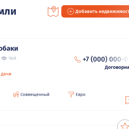
емли
Добавить недвижимос
обаки
+7 (000) 000-0
1649
Договорн
 дачи
Совмещенный
Евро