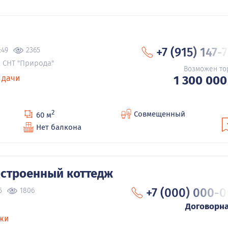
+7 (915) 147-
:49
2365
, СНТ "Природа"
Возможен то
 дачи
1 300 000
2
Совмещенный
60 м
Нет балкона
строенный коттедж
+7 (000) 000-0
5
1806
Договорн
жи