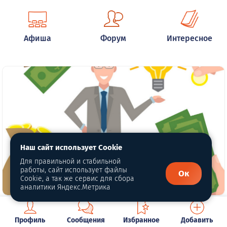
Афиша
Форум
Интересное
Наш сайт использует Cookie
Для правильной и стабильной
работы, сайт использует файлы
Ок
Cookie, а так же сервис для сбора
аналитики Яндекс.Метрика
Место для услуг ваших компаний
Профиль
Сообщения
Избранное
Добавить