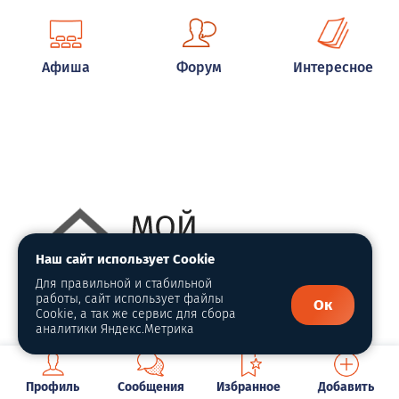
Афиша
Форум
Интересное
Наш сайт использует Cookie
Для правильной и стабильной
работы, сайт использует файлы
Ок
Cookie, а так же сервис для сбора
аналитики Яндекс.Метрика
Помогите разобраться с НДС
Профиль
Сообщения
Избранное
Добавить