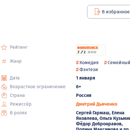
В избранное
Рейтинг
Жанр
#
#
Комедия
Семейны
#
Фэнтези
Дата
1 января
Возрастное ограничение
6+
Страна
Россия
Режиссёр
Дмитрий Дьяченко
В ролях
Сергей Гармаш, Елена
Яковлева, Ольга Кузьми
Фёдор Добронравов,
Полина Максимова и др.