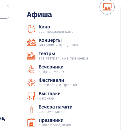
Афиша
Кино
все премьеры кино
Концерты
гастроли и праздники
Театры
все театральные премьеры
й
Вечеринки
клубная жизнь
Фестивали
фестивали и Open Air
Выставки
и показы
Вечера памяти
воспоминания
на,
Праздники
анонс праздников