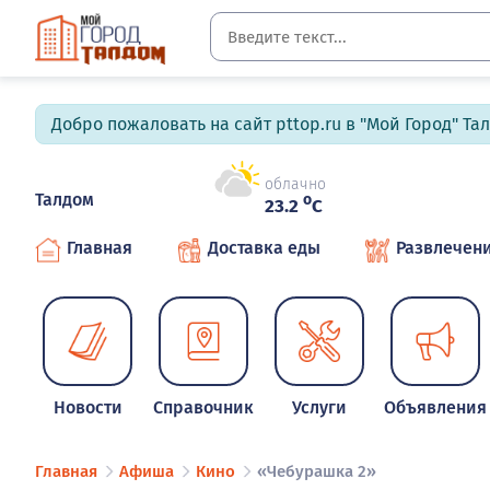
Добро пожаловать на сайт pttop.ru в "Мой Город" Та
облачно
Талдом
o
23.2
C
Главная
Доставка еды
Развлечен
Новости
Справочник
Услуги
Объявления
Главная
Афиша
Кино
«Чебурашка 2»