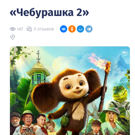
«Чебурашка 2»
467
0 отзывов