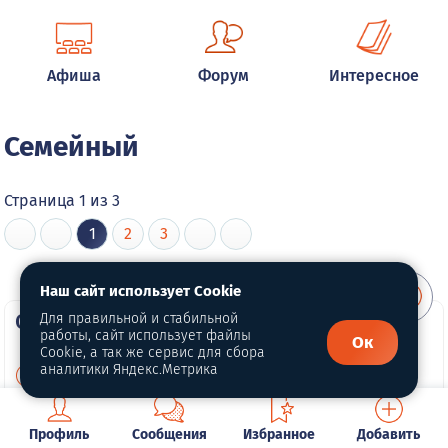
Афиша
Форум
Интересное
Семейный
Страница 1 из 3
1
2
3
Наш сайт использует Cookie
О портале
Для правильной и стабильной
работы, сайт использует файлы
Ок
Cookie, а так же сервис для сбора
аналитики Яндекс.Метрика
О нас
Политика конфиденциальности
Профиль
Сообщения
Избранное
Добавить
Обработка персональных данных