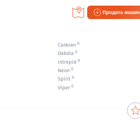
Продать маши
0
Caravan
0
Dakota
0
0
Intrepid
0
Neon
0
Spirit
0
Viper