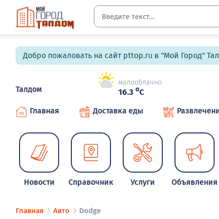
Добро пожаловать на сайт pttop.ru в "Мой Город" Та
малооблачно
Талдом
o
16.3
C
Главная
Доставка еды
Развлечен
Новости
Справочник
Услуги
Объявления
Главная
Авто
Dodge