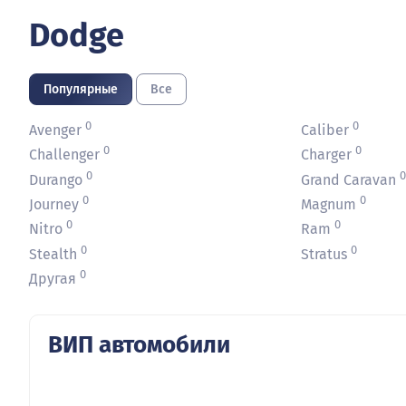
Dodge
Популярные
Все
0
0
Avenger
Caliber
0
0
Challenger
Charger
0
Durango
Grand Caravan
0
0
Journey
Magnum
0
0
Nitro
Ram
0
0
Stealth
Stratus
0
Другая
ВИП автомобили