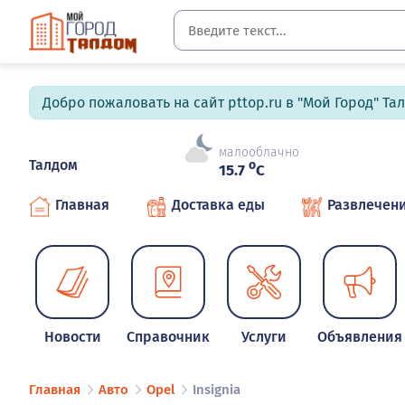
Добро пожаловать на сайт pttop.ru в "Мой Город" Та
малооблачно
Талдом
o
15.7
C
Главная
Доставка еды
Развлечен
Новости
Справочник
Услуги
Объявления
Главная
Авто
Opel
Insignia