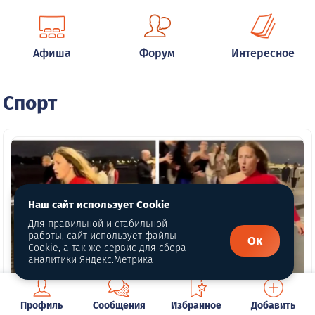
Афиша
Форум
Интересное
Спорт
Наш сайт использует Cookie
Для правильной и стабильной
работы, сайт использует файлы
Ок
Cookie, а так же сервис для сбора
аналитики Яндекс.Метрика
Профиль
Сообщения
Избранное
Добавить