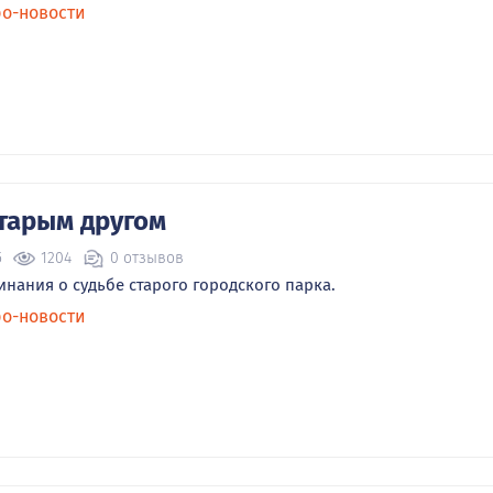
ро-новости
старым другом
5
1204
0 отзывов
нания о судьбе старого городского парка.
ро-новости