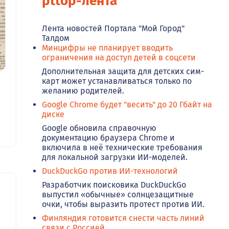
pttop-лента
Лента новостей Портала "Мой Город"
Талдом
Минцифры не планирует вводить
ограничения на доступ детей в соцсети
Дополнительная защита для детских сим-
карт может устанавливаться только по
желанию родителей.
Google Chrome будет "весить" до 20 Гбайт на
диске
Google обновила справочную
документацию браузера Chrome и
включила в неё технические требования
для локальной загрузки ИИ-моделей.
DuckDuckGo против ИИ-технологий
Разработчик поисковика DuckDuckGo
выпустил «обычные» солнцезащитные
очки, чтобы выразить протест против ИИ.
Финляндия готовится снести часть линий
связи с Россией