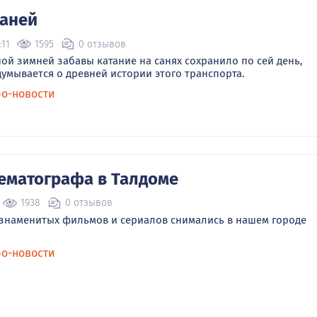
саней
:11
1595
0 отзывов
ной зимней забавы катание на санях сохранило по сей день,
думывается о древней истории этого транспорта.
ро-новости
ематографа в Талдоме
1938
0 отзывов
знаменитых фильмов и сериалов снимались в нашем городе
ро-новости