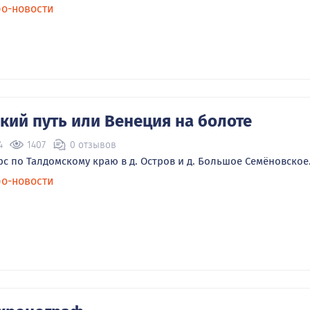
ро-новости
кий путь или Венеция на болоте
4
1407
0 отзывов
с по Талдомскому краю в д. Остров и д. Большое Семёновское
ро-новости