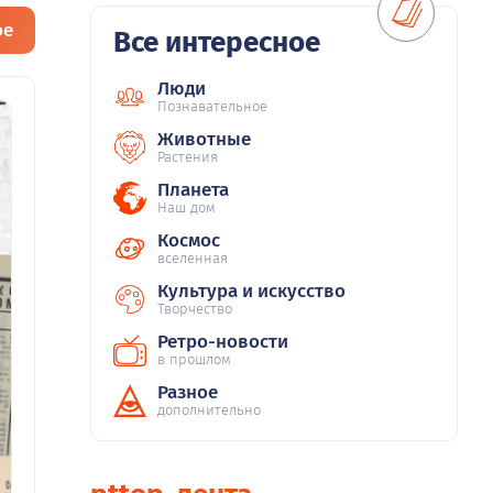
ое
Все интересное
Люди
Познавательное
Животные
Растения
Планета
Наш дом
Космос
вселенная
Культура и искусство
Творчество
Ретро-новости
в прошлом
Разное
дополнительно