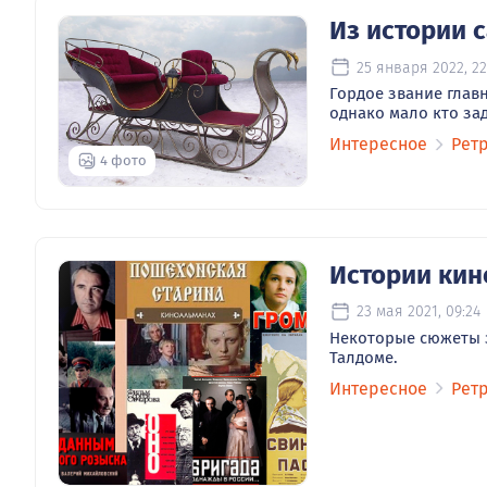
Из истории 
25 января 2022, 22
Гордое звание глав
однако мало кто за
Интересное
Рет
4 фото
Истории кин
23 мая 2021, 09:24
Некоторые сюжеты 
Талдоме.
Интересное
Рет