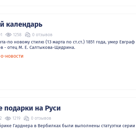
й календарь
01
1258
0 отзывов
рта-по новому стилю (13 марта по ст.ст.) 1851 года, умер Евграф
в - отец М. Е. Салтыкова-Щедрина.
ро-новости
 подарки на Руси
2
1219
0 отзывов
рике Гарднера в Вербилках были выполнены статуэтки серии