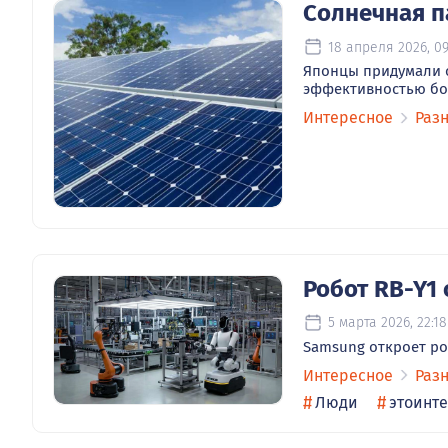
Солнечная п
18 апреля 2026, 09
Японцы придумали с
эффективностью бо
Интересное
Раз
Робот RB-Y1
5 марта 2026, 22:18
Samsung откроет р
Интересное
Раз
#
#
Люди
этоинт