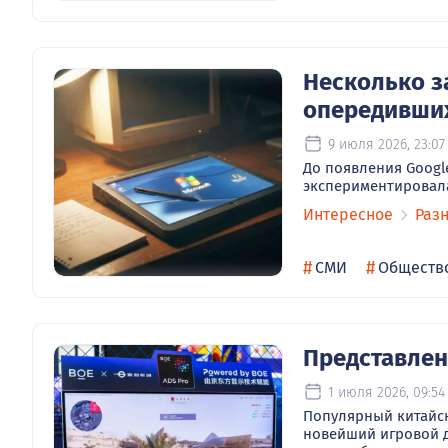
Несколько з
опередивши
9 июля 2026, 23:07
До появления Google
экспериментировал
Интересное
Раз
#
#
СМИ
Обществ
Представлен
1 июля 2026, 09:54
Популярный китайск
новейший игровой д