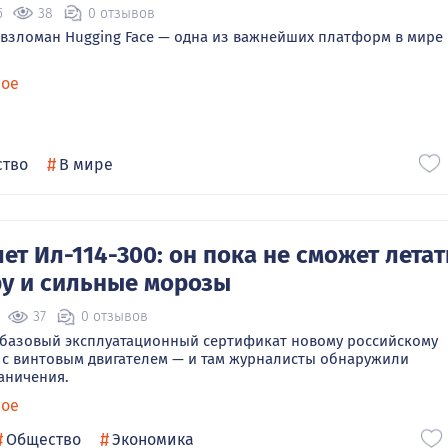
5
38
0 отзывов
 взломан Hugging Face — одна из важнейших платформ в мире
ное
#
тво
В мире
т Ил-114-300: он пока не сможет летат
ру и сильные морозы
37
0 отзывов
 базовый эксплуатационный сертификат новому российскому
0 с винтовым двигателем — и там журналисты обнаружили
аничения.
ное
#
#
Общество
Экономика