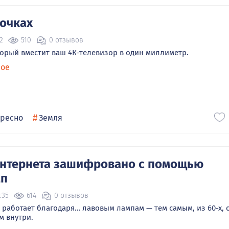
 очках
2
510
0 отзывов
торый вместит ваш 4К-телевизор в один миллиметр.
ное
#
ересно
Земля
интернета зашифровано с помощью
мп
:35
614
0 отзывов
 работает благодаря… лавовым лампам — тем самым, из 60-х, 
м внутри.