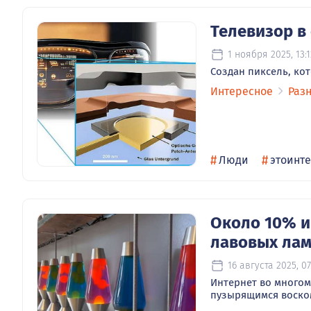
Телевизор в
1 ноября 2025, 13:1
Создан пиксель, ко
Интересное
Раз
#
#
Люди
этоинт
Около 10% 
лавовых ла
16 августа 2025, 07
Интернет во многом
пузырящимся воско