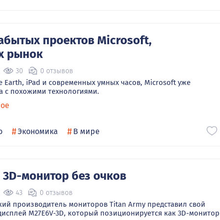
абытых проектов Microsoft,
х рынок
30
0 отзывов
 Earth, iPad и современных умных часов, Microsoft уже
а с похожими технологиями.
ное
#
#
о
Экономика
В мире
 3D-монитор без очков
43
0 отзывов
ий производитель мониторов Titan Army представил свой
исплей M27E6V-3D, который позиционируется как 3D-монитор