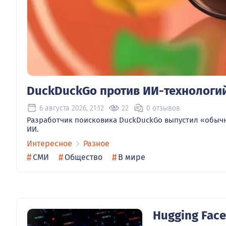
DuckDuckGo против ИИ-технологи
6 августа 2026, 21:12
22
0 отзывов
Разработчик поисковика DuckDuckGo выпустил «обычн
ИИ.
Интересное
Разное
#
#
#
СМИ
Общество
В мире
Hugging Fac