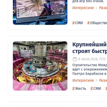
для игр без очков.
Интересное
Раз
#
#
СМИ
Обществ
Крупнейший 
строят быст
8 июня 2026, 11:13
Строительство Межд
идет с опережением
Пьетро Барабаски в
Интересное
Раз
#
#
Жесть
СМИ