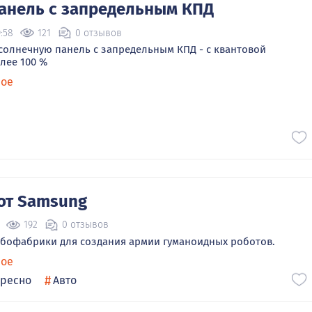
анель с запредельным КПД
:58
121
0 отзывов
олнечную панель с запредельным КПД - с квантовой
лее 100 %
ное
 от Samsung
192
0 отзывов
обофабрики для создания армии гуманоидных роботов.
ное
#
ересно
Авто