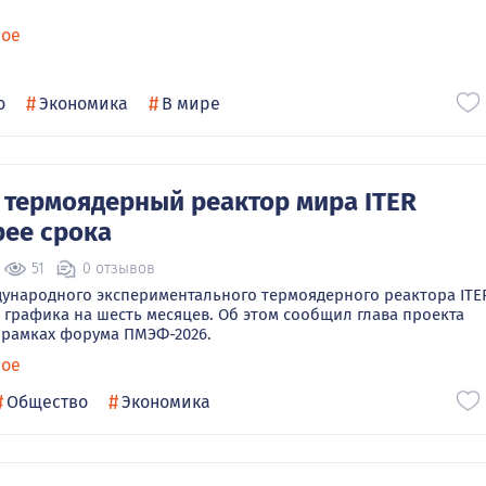
ное
#
#
о
Экономика
В мире
термоядерный реактор мира ITER
рее срока
51
0 отзывов
ународного экспериментального термоядерного реактора ITE
 графика на шесть месяцев. Об этом сообщил глава проекта
 рамках форума ПМЭФ-2026.
ное
#
#
Общество
Экономика