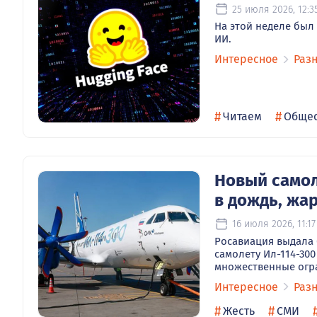
25 июля 2026, 12:3
На этой неделе был
ИИ.
Интересное
Раз
#
#
Читаем
Общес
Новый самоле
в дождь, жа
16 июля 2026, 11:17
Росавиация выдала
самолету Ил-114-30
множественные огр
Интересное
Раз
#
#
Жесть
СМИ