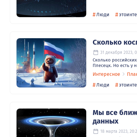
#
#
Люди
этоинт
Сколько кос
31 декабря 2023, 0
Сколько российских
Плесецк. Но есть у 
Интересное
Пла
#
#
Люди
этоинт
Мы все ближ
данных
18 марта 2023, 20: