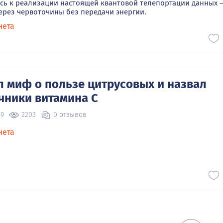
сь к реализации настоящей квантовой телепортации данных 
ерез червоточины без передачи энергии.
нета
л миф о пользе цитрусовых и назвал
чники витамина С
49
2203
0 отзывов
нета