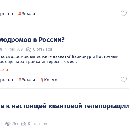
#
ересно
Земля
модромов в России?
8:14
938
0 отзывов
 космодромов вы можете назвать? Байконур и Восточный,
нас ещё пара-тройка интересных мест.
нета
#
#
ересно
Земля
Космос
е к настоящей квантовой телепортации
21
765
0 отзывов