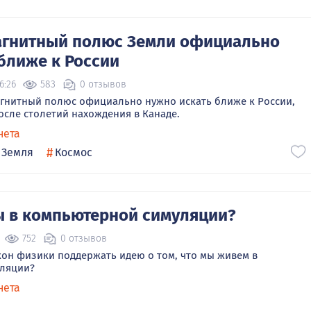
агнитный полюс Земли официально
ближе к России
6:26
583
0 отзывов
гнитный полюс официально нужно искать ближе к России,
осле столетий нахождения в Канаде.
нета
#
Земля
Космос
 в компьютерной симуляции?
752
0 отзывов
он физики поддержать идею о том, что мы живем в
ляции?
нета