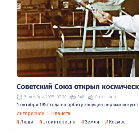
Советский Союз открыл космическ
5 октября 2025, 07:00
548
0 отзывов
4 октября 1957 года на орбиту запущен первый искусс
Интересное
Планета
#
#
#
#
Люди
этоинтересно
Земля
Космос