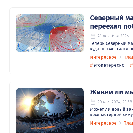
Северный м
переехал по
24 декабря 2024, 1
Теперь Северный ма
куда он сместился п
Интересное
Пла
#
#
этоинтересно
Живем ли мы
20 мая 2024, 20:58
Может ли новый зак
компьютерной симу
Интересное
Пла