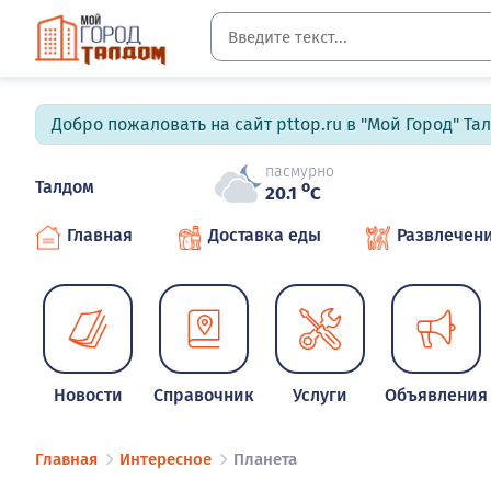
Добро пожаловать на сайт pttop.ru в "Мой Город" Та
пасмурно
Талдом
o
20.1
C
Главная
Доставка еды
Развлечен
Новости
Справочник
Услуги
Объявления
Главная
Интересное
Планета