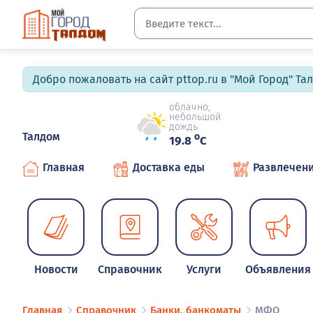
Добро пожаловать на сайт pttop.ru в "Мой Город" Та
облачно,
небольшой
дождь
Талдом
o
19.8
C
Главная
Доставка еды
Развлечен
Новости
Справочник
Услуги
Объявления
Главная
Справочник
Банки, банкоматы
МФО