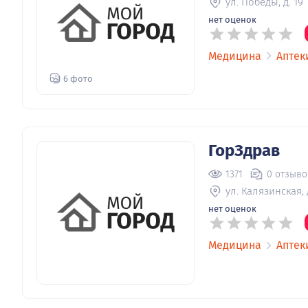
ул. Победы, д. 19
нет оценок
Медицина
Аптек
6 фото
ГорЗдрав
1371
0 отзыво
ул. Калязинская, 
нет оценок
Медицина
Аптек