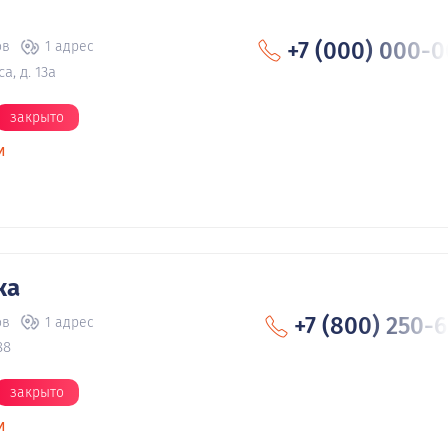
+7 (000) 000-0
ов
1 адрес
, д. 13а
закрыто
и
ка
+7 (800) 250-6
ов
1 адрес
88
закрыто
и