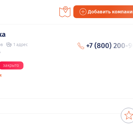
Добавить компан
ка
+7 (800) 200-9
ов
1 адрес
6
закрыто
и