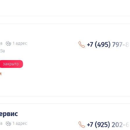
+7 (495) 797-
ов
1 адрес
23а
закрыто
и
ервис
+7 (925) 202-
ов
1 адрес