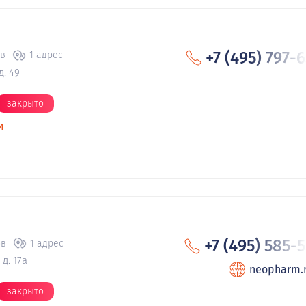
+7 (495) 797-
ов
1 адрес
д. 49
закрыто
и
+7 (495) 585-
ов
1 адрес
д. 17а
neopharm.
закрыто