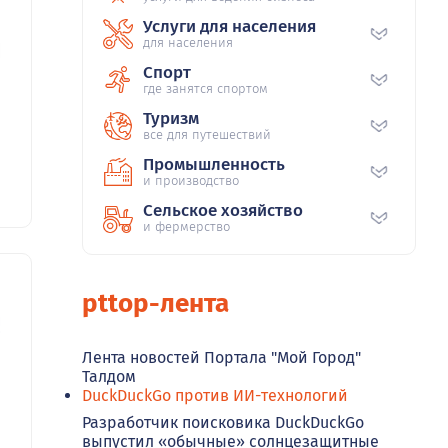
Услуги для населения
для населения
0
Спорт
где занятся спортом
Туризм
все для путешествий
Промышленность
и производство
Сельское хозяйство
и фермерство
pttop-лента
5
Лента новостей Портала "Мой Город"
Талдом
DuckDuckGo против ИИ-технологий
Разработчик поисковика DuckDuckGo
выпустил «обычные» солнцезащитные