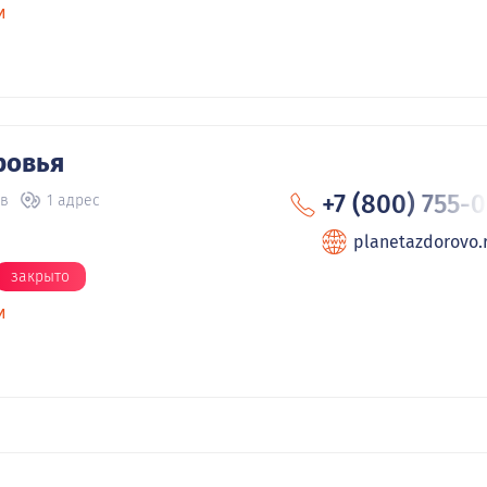
и
ровья
+7 (800) 755-
ов
1 адрес
planetazdorovo.
закрыто
и