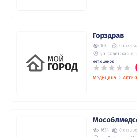
Горздрав
1635
0 отзыв
ул. Советская, д. 
нет оценок
Медицина
Аптек
Мособлмедс
1634
0 отзыв