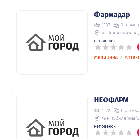
Фармадар
1337
0 отзыв
ул. Калязинская, 
нет оценок
Медицина
Аптек
НЕОФАРМ
1322
0 отзыв
м-н. Юбилейный, 
нет оценок