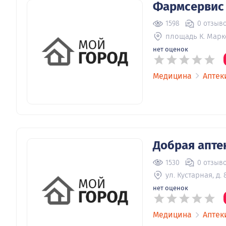
Фармсервис
1598
0 отзыв
площадь К. Маркса
нет оценок
Медицина
Аптек
Добрая апте
1530
0 отзыв
ул. Кустарная, д. 
нет оценок
Медицина
Аптек