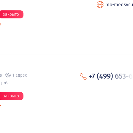
mo-medsvc.
закрыто
и
+7 (499) 653-
в
1 адрес
д. 49
закрыто
и