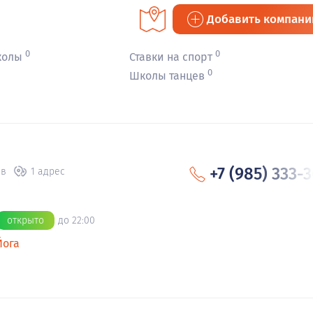
Добавить компан
0
0
колы
Ставки на спорт
1
0
Школы танцев
+7 (985) 333-
ов
1 адрес
1
открыто
до 22:00
Йога