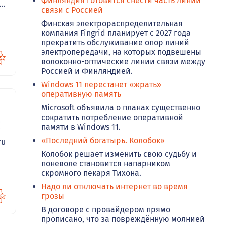
Финляндия готовится снести часть линий
..
связи с Россией
Финская электрораспределительная
компания Fingrid планирует с 2027 года
прекратить обслуживание опор линий
электропередачи, на которых подвешены
волоконно-оптические линии связи между
Россией и Финляндией.
Windows 11 перестанет «жрать»
оперативную память
Microsoft объявила о планах существенно
сократить потребление оперативной
42
памяти в Windows 11.
«Последний богатырь. Колобок»
ru
Колобок решает изменить свою судьбу и
поневоле становится напарником
скромного пекаря Тихона.
Надо ли отключать интернет во время
грозы
В договоре с провайдером прямо
прописано, что за повреждённую молнией