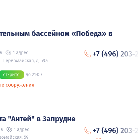
тельным бассейном «Победа» в
+7 (496) 203-
в
1 адрес
. Первомайская, д. 59а
открыто
до 21:00
ые сооружения
та "Антей" в Запрудне
+7 (496) 203-
ов
1 адрес
вомайская, 59