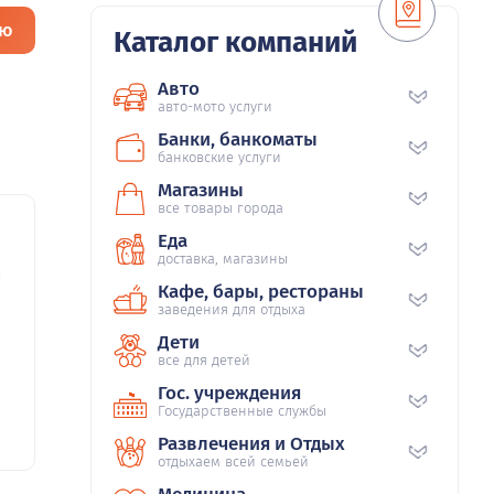
ию
Каталог компаний
Авто
авто-мото услуги
Банки, банкоматы
банковские услуги
Магазины
все товары города
Еда
доставка, магазины
36
Кафе, бары, рестораны
заведения для отдыха
Дети
все для детей
Гос. учреждения
Государственные службы
Развлечения и Отдых
отдыхаем всей семьей