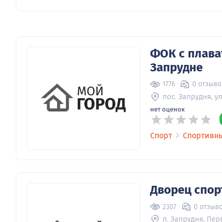
ФОК с плава
Запрудне
1776
0 отзыво
пос. Запрудня, ул
нет оценок
Спорт
Спортивн
Дворец спор
2307
0 отзыв
п. Запрудня, Пер