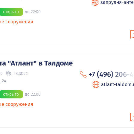
запрудня-анте.
открыто
до 22:00
ые сооружения
та "Атлант" в Талдоме
+7 (496) 206-
ов
1 адрес
 24
atlant-taldom.
открыто
до 22:00
ые сооружения