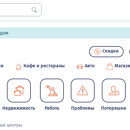
лдом
Скидки
ия
Кафе и рестораны
Авто
Магаз
Недвижимость
Работа
Проблемы
Потеряшки
ные центры