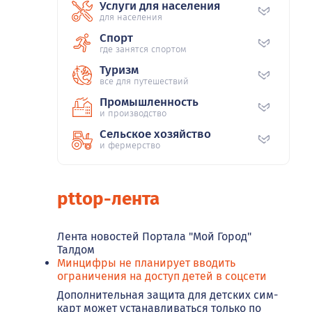
Услуги для населения
для населения
Спорт
где занятся спортом
Туризм
все для путешествий
Промышленность
и производство
Сельское хозяйство
и фермерство
pttop-лента
Лента новостей Портала "Мой Город"
Талдом
Минцифры не планирует вводить
ограничения на доступ детей в соцсети
Дополнительная защита для детских сим-
карт может устанавливаться только по