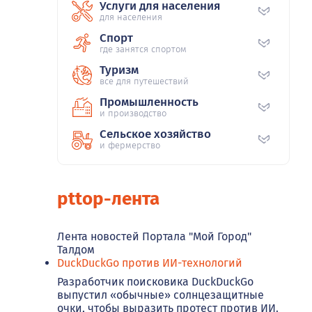
Услуги для населения
для населения
Спорт
где занятся спортом
Туризм
все для путешествий
Промышленность
и производство
Сельское хозяйство
и фермерство
pttop-лента
Лента новостей Портала "Мой Город"
Талдом
DuckDuckGo против ИИ-технологий
Разработчик поисковика DuckDuckGo
выпустил «обычные» солнцезащитные
очки, чтобы выразить протест против ИИ.