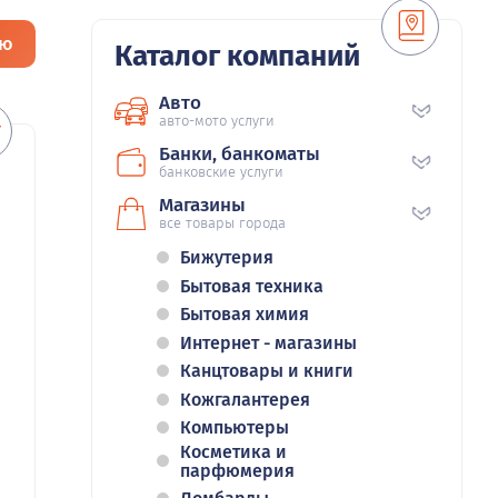
ию
Каталог компаний
Авто
авто-мото услуги
Банки, банкоматы
банковские услуги
Магазины
все товары города
Бижутерия
Бытовая техника
Бытовая химия
Интернет - магазины
Канцтовары и книги
Кожгалантерея
Компьютеры
Косметика и
парфюмерия