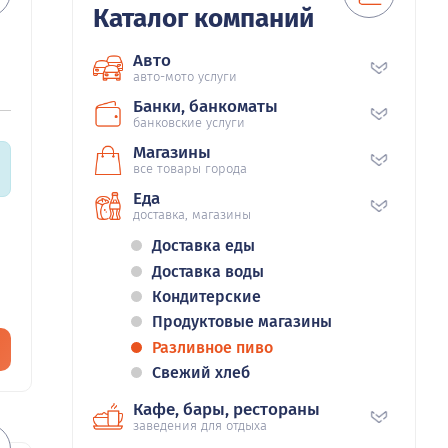
Каталог компаний
Авто
авто-мото услуги
Банки, банкоматы
банковские услуги
Магазины
все товары города
Еда
доставка, магазины
Доставка еды
Доставка воды
Кондитерские
Продуктовые магазины
Разливное пиво
Свежий хлеб
Кафе, бары, рестораны
заведения для отдыха