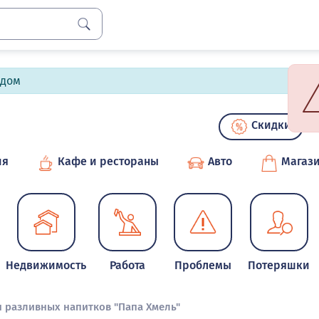
лдом
Скидки
ия
Кафе и рестораны
Авто
Магаз
Недвижимость
Работа
Проблемы
Потеряшки
н разливных напитков "Папа Хмель"