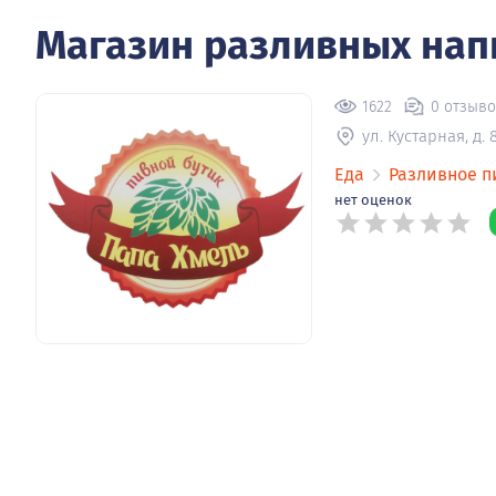
Магазин разливных нап
1622
0 отзыв
ул. Кустарная, д. 
Еда
Разливное п
нет оценок