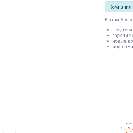
Компания 
В этом блок
скидки и
горячие
новые по
информа