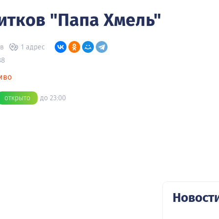
итков "Папа Хмель"
ов
1 адрес
88
иво
открыто
до 23:00
Новост