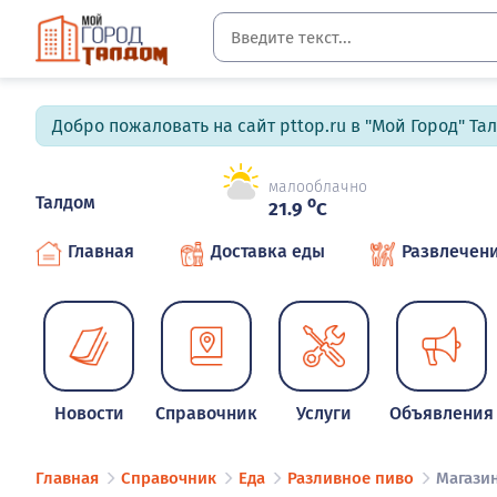
Добро пожаловать на сайт pttop.ru в "Мой Город" Та
малооблачно
Талдом
o
21.9
C
Главная
Доставка еды
Развлечен
Новости
Справочник
Услуги
Объявления
Главная
Справочник
Еда
Разливное пиво
Магази