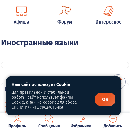
Афиша
Форум
Интересное
Иностранные языки
Наш сайт использует Cookie
О портале
Для правильной и стабильной
работы, сайт использует файлы
Ок
Cookie, а так же сервис для сбора
О нас
аналитики Яндекс.Метрика
Политика конфиденциальности
Обработка персональных данных
Профиль
Сообщения
Избранное
Добавить