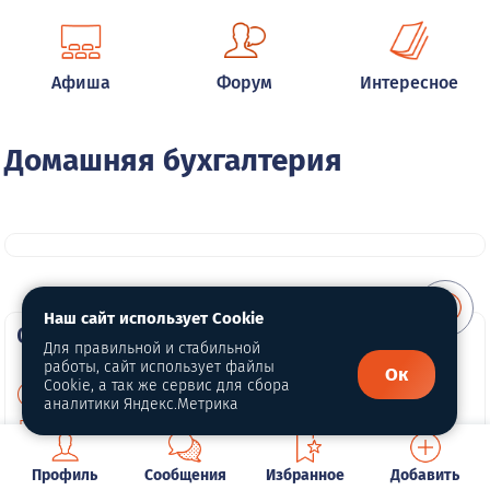
Афиша
Форум
Интересное
Домашняя бухгалтерия
Наш сайт использует Cookie
О портале
Для правильной и стабильной
работы, сайт использует файлы
Ок
Cookie, а так же сервис для сбора
О нас
аналитики Яндекс.Метрика
Политика конфиденциальности
Обработка персональных данных
Профиль
Сообщения
Избранное
Добавить