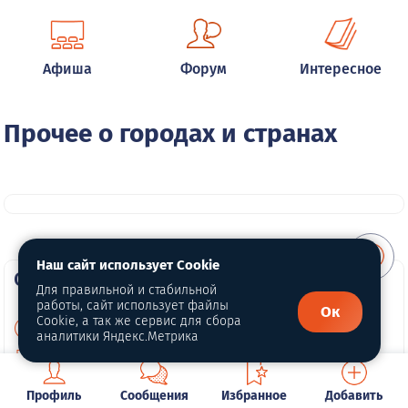
Афиша
Форум
Интересное
Прочее о городах и странах
Наш сайт использует Cookie
О портале
Для правильной и стабильной
работы, сайт использует файлы
Ок
Cookie, а так же сервис для сбора
О нас
аналитики Яндекс.Метрика
Политика конфиденциальности
Обработка персональных данных
Профиль
Сообщения
Избранное
Добавить