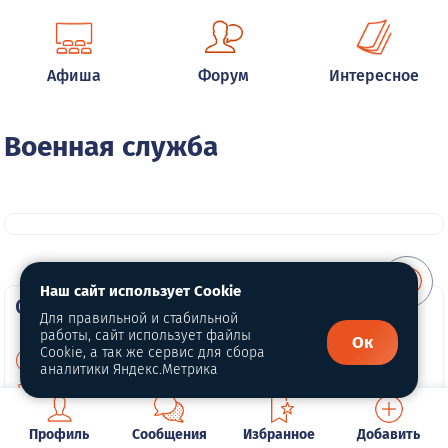
Афиша
Форум
Интересное
Военная служба
Наш сайт использует Cookie
О портале
Для правильной и стабильной
работы, сайт использует файлы
Ок
Cookie, а так же сервис для сбора
О нас
аналитики Яндекс.Метрика
Политика конфиденциальности
Обработка персональных данных
Профиль
Сообщения
Избранное
Добавить