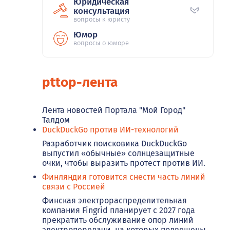
Юридическая
консультация
вопросы к юристу
Юмор
вопросы о юморе
pttop-лента
Лента новостей Портала "Мой Город"
Талдом
DuckDuckGo против ИИ-технологий
Разработчик поисковика DuckDuckGo
выпустил «обычные» солнцезащитные
очки, чтобы выразить протест против ИИ.
Финляндия готовится снести часть линий
связи с Россией
Финская электрораспределительная
компания Fingrid планирует с 2027 года
прекратить обслуживание опор линий
электропередачи, на которых подвешены