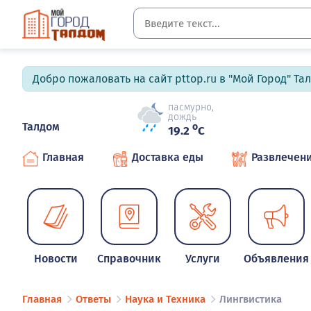
Добро пожаловать на сайт pttop.ru в "Мой Город" Та
пасмурно,
дождь
Талдом
o
19.2
C
Главная
Доставка еды
Развлечен
Новости
Справочник
Услуги
Объявления
Главная
Ответы
Наука и Техника
Лингвистика