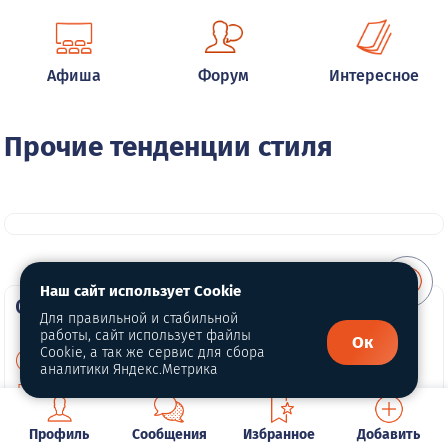
Афиша
Форум
Интересное
Прочие тенденции стиля
Наш сайт использует Cookie
О портале
Для правильной и стабильной
работы, сайт использует файлы
Ок
Cookie, а так же сервис для сбора
О нас
аналитики Яндекс.Метрика
Политика конфиденциальности
Обработка персональных данных
Профиль
Сообщения
Избранное
Добавить