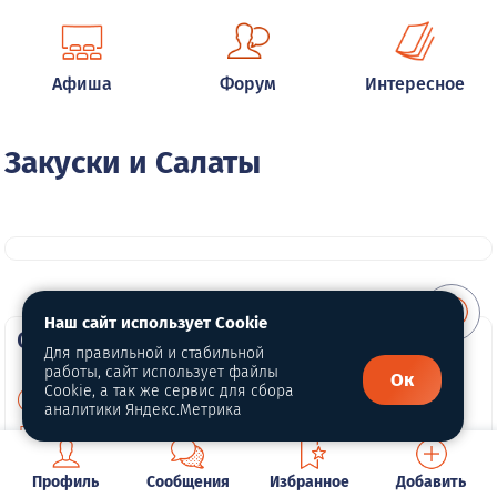
Афиша
Форум
Интересное
Закуски и Салаты
Наш сайт использует Cookie
О портале
Для правильной и стабильной
работы, сайт использует файлы
Ок
Cookie, а так же сервис для сбора
О нас
аналитики Яндекс.Метрика
Политика конфиденциальности
Обработка персональных данных
Профиль
Сообщения
Избранное
Добавить